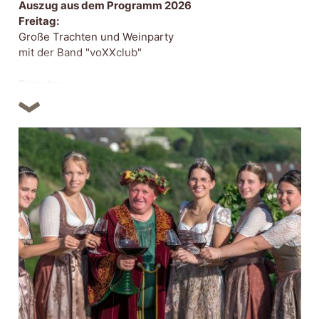
Auszug aus dem Programm 2026
Freitag:
Große Trachten und Weinparty
mit der Band "voXXclub"
Samstag:
Einzug und Krönung der Weinhoheiten
Abendprogramm mit Unterhaltungsmusik
Sonntag:
Großer Festumzug mit Brauchstums- und
Blumenwägen, im Anschluss Stimmungsmusik im
Festzelt
weitere Programmpunkte und Informationen