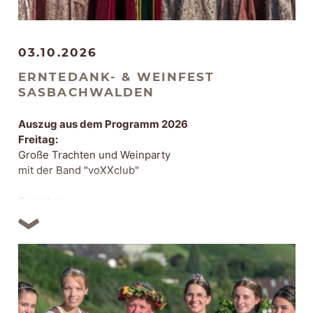
03.10.2026
ERNTEDANK- & WEINFEST
SASBACHWALDEN
Auszug aus dem Programm 2026
Freitag:
Große Trachten und Weinparty
mit der Band "voXXclub"
Samstag:
Einzug und Krönung der Weinhoheiten
Abendprogramm mit Unterhaltungsmusik
Sonntag:
Großer Festumzug mit Brauchstums- und
Blumenwägen, im Anschluss Stimmungsmusik im
Festzelt