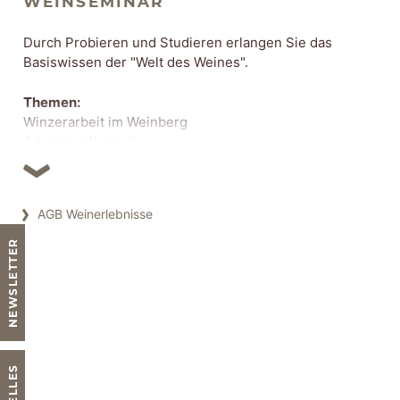
WEINSEMINAR
Durch Probieren und Studieren erlangen Sie das
Basiswissen der "Welt des Weines".
Themen:
Winzerarbeit im Weinberg
Arbeit im Weinkeller
Rebsorten- und Qualitätsstufenkunde
Sensorikschulung
AGB Weinerlebnisse
Die Kursgebühr beinhaltet:
Seminarunterlagen
NEWSLETTER
Fachkundige Seminarleitung
Weinverkostung mit 9 Weinen
Kellerführung
frische Brot-& Käseauswahl in der Pause
Sensorikschulung mit Früchten und Gewürzen
Mineralwasser
Beginn: 10 Uhr