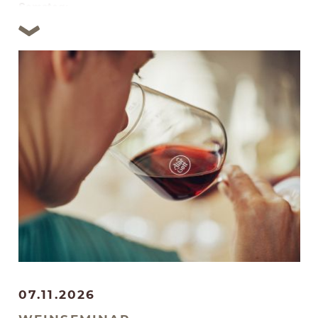
Samstag:
Einzug und Krönung der Weinhoheiten
Abendprogramm mit Unterhaltungsmusik
Sonntag:
Großer Festumzug mit Brauchstums- und
Blumenwägen, im Anschluss Stimmungsmusik im
Festzelt
weitere Programmpunkte und Informationen
07.11.2026